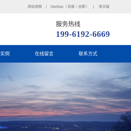
网站地图
| SiteMap（
百度
/
谷歌
） |
英文版
服务热线
199-6192-6669
用实例
在线留言
联系方式