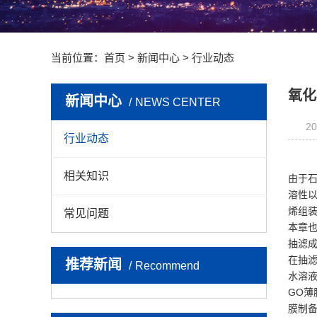
能加
其他
当前位置：
首页
>
新闻中心
>
行业动态
氧化
新闻中心
NEWS CENTER
20
行业动态
相关知识
由于
溶性
烯组
常见问题
本章
抽滤
在抽
推荐新闻
Recommend
水溶液
GO薄
膜制