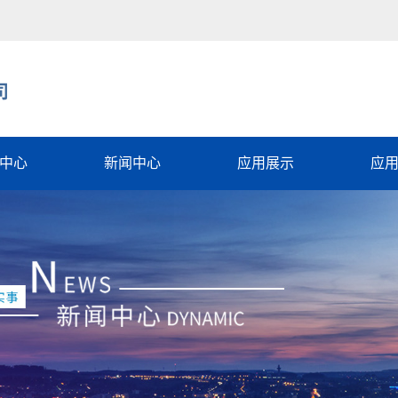
中心
新闻中心
应用展示
应
石墨烯
行业动态
电子设备
石墨烯
相关知识
军工领域
能石墨烯
常见问题
石墨烯散热涂料
性能石墨烯
新能源电池
散热膜
石墨烯防腐涂料
基复合薄膜智
石墨烯加热膜