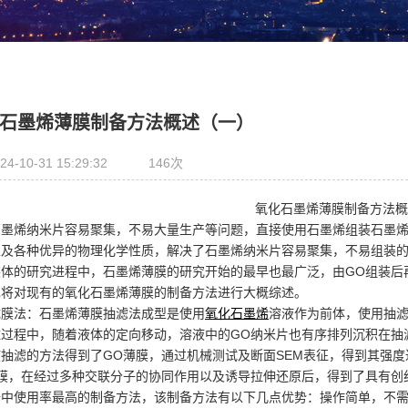
热组件
产品
石墨烯合金
石墨烯复合振膜
石墨烯薄膜制备方法概述（一）
24-10-31 15:29:32
146
次
氧化石墨烯薄膜制备方法概
石墨烯纳米片容易聚集，不易大量生产等问题，直接使用石墨烯组装石墨烯
以及各种优异的物理化学性质，解决了石墨烯纳米片容易聚集，不易组装
装体的研究进程中，石墨烯薄膜的研究开始的最早也最广泛，由GO组装后
也将对现有的氧化石墨烯薄膜的制备方法进行大概综述。
成膜法：石墨烯薄膜抽滤法成型是使用
氧化石墨烯
溶液作为前体，使用抽滤
滤过程中，随着液体的定向移动，溶液中的GO纳米片也有序排列沉积在抽
抽滤的方法得到了GO薄膜，通过机械测试及断面SEM表征，得到其强度达到
膜，在经过多种交联分子的协同作用以及诱导拉伸还原后，得到了具有创纪
备中使用率最高的制备方法，该制备方法有以下几点优势：操作简单，不需