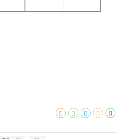
企业，主要生产氧化石墨烯原材料和石墨烯粉体、氧化石墨烯粉体。建有
厂家期待与您携手共赢！莅临指导！