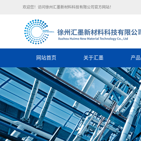
欢迎您！访问徐州汇墨新材料科技有限公司官方网站！
网站首页
关于汇墨
产品
汇墨简介
氧化
企业文化
还原
荣誉资质
防腐性
技术团队
高导电导热
石墨烯
石墨烯-碳