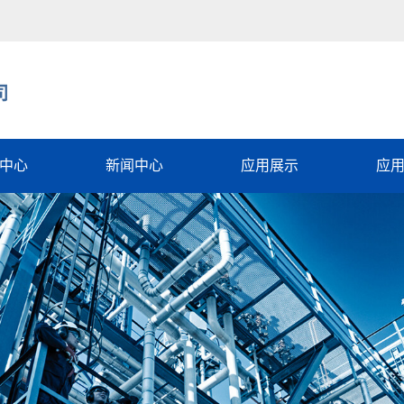
中心
新闻中心
应用展示
应
石墨烯
行业动态
电子设备
石墨烯
相关知识
军工领域
能石墨烯
常见问题
石墨烯散热涂料
性能石墨烯
新能源电池
散热膜
石墨烯防腐涂料
基复合薄膜智
石墨烯加热膜