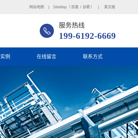
网站地图
| SiteMap（
百度
/
谷歌
） |
英文版
服务热线
199-6192-6669
用实例
在线留言
联系方式