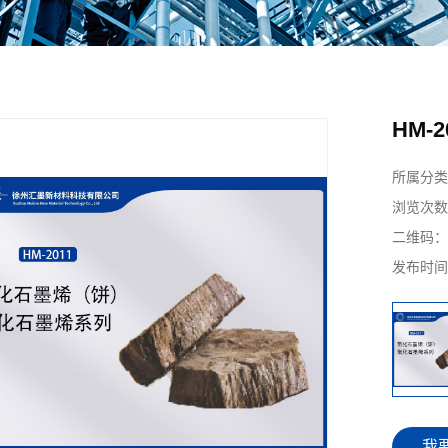
热组件
产品
石墨烯合金
石墨烯复合振膜
HM-2
所属分类
浏览次数
二维码
发布时间
我