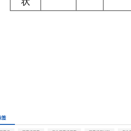
墨新材料科技有限公司位于江苏徐州，专业从事石墨烯原材料的研发、生产及销售的
吨石墨烯，500吨
氧化石墨烯
的生产线。汇墨石墨烯厂家技术先进，汇墨氧化石墨烯
标签