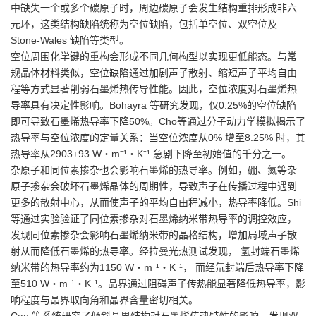
中缺失一个或多个碳原子时，周边碳原子会发生结构重排形成非六
元环，这类结构缺陷统称为空位缺陷，包括单空位、双空位及
Stone-Wales 缺陷等类型。
空位周围化学键的重构会形成不同几何构型以实现更低能态。与常
规晶体材料类似，空位缺陷通过加剧声子散射、缩短声子平均自由
程等方式显著削弱石墨烯热传导性能。因此，空位浓度对石墨烯热
导率具有决定性影响。Bohayra 等研究发现，仅0.25%的空位缺陷
即可导致石墨烯热导率下降50%。Cho等通过分子动力学模拟揭示了
热导率与空位浓度的定量关系：当空位浓度从0% 增至8.25% 时，其
热导率从2903±93 W・m⁻¹・K⁻¹ 急剧下降至初始值的千分之一。
杂原子和同位素掺杂也会影响石墨烯的热导率。例如，硼、氮等杂
原子掺杂会破坏石墨烯晶体的周期性，导致声子在传播过程中遇到
更多的散射中心，从而使声子的平均自由程减小，热导率降低。Shi
等通过实验验证了同位素掺杂对石墨烯纳米带热导率的调控效应，
发现同位素掺杂会影响石墨烯纳米带的晶格结构，增加局域声子散
射从而降低石墨烯的热导率。经拉曼光热测试发现， 氢封端石墨烯
纳米带的热导率约为1150 W・m⁻¹・K⁻¹， 而经氘封端后热导率下降
至510 W・m⁻¹・K⁻¹。晶界通过阻碍声子传热能显著降低热导率，影
响程度与晶界取向角和晶界含量密切相关。