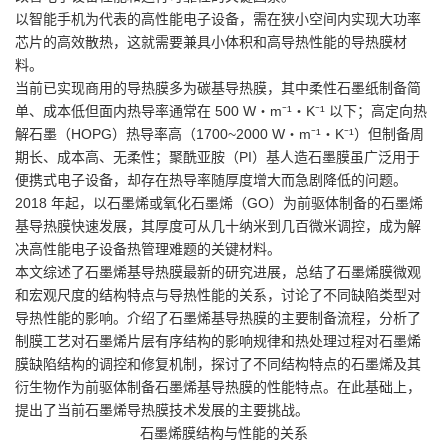
以智能手机为代表的高性能电子设备，需在狭小空间内实现大功率
芯片的高效散热，这就需要兼具小体积和高导热性能的导热膜材
料。
当前已实现商用的导热膜多为碳基导热膜，其中柔性石墨纸制备简
单、成本低但面内热导率通常在 500 W・m⁻¹・K⁻¹ 以下；高定向热
解石墨（HOPG）热导率高（1700~2000 W・m⁻¹・K⁻¹）但制备周
期长、成本高、无柔性；聚酰亚胺（PI）基人造石墨膜虽广泛用于
便携式电子设备，却存在热导率随厚度增大而急剧降低的问题。
2018 年起，以石墨烯或氧化石墨烯（GO）为前驱体制备的石墨烯
基导热膜快速发展，其厚度可从几十纳米到几百微米调控，成为解
决高性能电子设备热管理难题的关键材料。
本文综述了石墨烯基导热膜最新的研究进展，总结了石墨烯膜微观
和宏观尺度的结构特点与导热性能的关系，讨论了不同缺陷类型对
导热性能的影响。介绍了石墨烯基导热膜的主要制备流程，分析了
制膜工艺对石墨烯片层有序结构的影响规律和热处理过程对石墨烯
膜缺陷结构的调控和修复机制，探讨了不同结构特点的石墨烯及其
衍生物作为前驱体制备石墨烯基导热膜的性能特点。在此基础上，
提出了当前石墨烯导热膜技术发展的主要挑战。
石墨烯膜结构与性能的关系