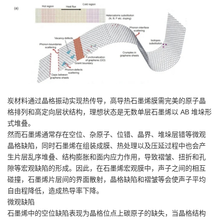
炭材料通过晶格振动实现热传导，高导热石墨烯膜需完美的原子晶
格排列和高定向层状结构，理想状态是无数单层石墨烯以 AB 堆垛形
式堆叠。
然而石墨烯通常存在空位、杂原子、位错、晶界、堆垛层错等微观
晶格缺陷，同时石墨烯在组装成膜、热处理以及压延过程中也会产
生片层乱序堆叠、结构膨胀和面内应力作用，导致褶皱、扭折和孔
隙等宏观缺陷的形成。因此，在石墨烯宏观膜中，声子之间的相互
碰撞，石墨烯片层间的界面散射，晶格缺陷和褶皱等会使声子平均
自由程降低，造成热导率下降。
微观缺陷
石墨烯中的空位缺陷表现为晶格位点上碳原子的缺失，当晶格结构