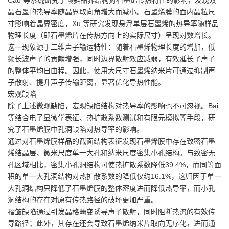
Cao 等系统研究了倾斜晶界结构对石墨烯传热特性的影响，发现双
晶石墨的热导率随晶界取向角增大而减小。石墨烯膜的面内晶粒尺
寸影响着晶界密度，Xu 等研究发现悬浮单层石墨烯的热导率随样品
物理长度（即石墨烯片在传热方向上的实际尺寸）呈现对数增长。
这一现象源于二维声子输运特性：随着石墨烯物理长度的增加，低
频长波声子的贡献增强，同时边界散射效应减弱，有效延长了声子
的整体平均自由程。因此，使用大尺寸石墨烯纳米片可通过抑制声
子散射、提升声子传输距离，显著优化导热性能。
宏观缺陷
除了上述微观缺陷，宏观缺陷结构对热导率的影响也不可忽视。Bai
等结合电子显微学表征、热扩散系数测试和有限元模拟等手段，研
究了石墨烯膜中孔洞缺陷对热导率的影响。
通过对石墨烯膜样品的截面结构表征发现石墨烯膜中存在致密石墨
烯结晶层、微米尺度单一大孔和纳米尺度密集小孔结构。与致密无
孔区域相比，密集小孔洞结构可使热扩散系数降低39.4%，而同等面
积的单一大孔洞结构对热扩散系数的降低仅约16.1%，这归因于单一
大孔洞结构只降低了石墨烯膜的整体密度进而降低热导率，而小孔
洞结构的存在对原有传热路径的破坏更加严重。
褶皱缺陷通过引发晶格畸变诱导声子散射，同时阻断热流的有效传
导路径；此外，其存在还会导致石墨烯纳米片取向无序化，进而通