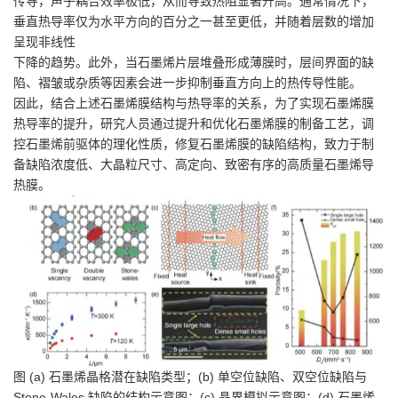
传导，声子耦合效率极低，从而导致热阻显著升高。通常情况下，
垂直热导率仅为水平方向的百分之一甚至更低，并随着层数的增加
呈现非线性
下降的趋势。此外，当石墨烯片层堆叠形成薄膜时，层间界面的缺
陷、褶皱或杂质等因素会进一步抑制垂直方向上的热传导性能。
因此，结合上述石墨烯膜结构与热导率的关系，为了实现石墨烯膜
热导率的提升，研究人员通过提升和优化石墨烯膜的制备工艺，调
控石墨烯前驱体的理化性质，修复石墨烯膜的缺陷结构，致力于制
备缺陷浓度低、大晶粒尺寸、高定向、致密有序的高质量石墨烯导
热膜。
图 (a) 石墨烯晶格潜在缺陷类型；(b) 单空位缺陷、双空位缺陷与
Stone-Wales 缺陷的结构示意图；(c) 晶界模拟示意图；(d) 石墨烯