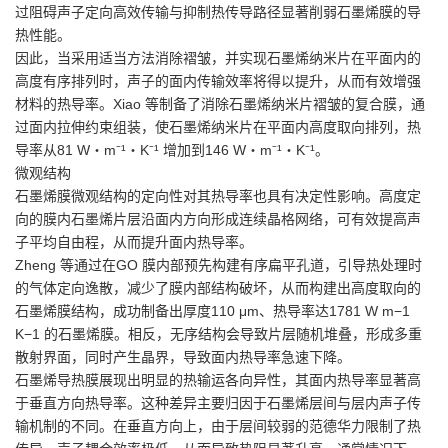
过阻碍声子定向高效传输与抑制热传导路径显著削弱石墨烯膜的导
热性能。
因此，当采用适当方法消除褶皱，并实现石墨烯纳米片在平面内的
高度有序排列时，声子的面内传输效率将得以提升，从而有效增强
材料的热导率。Xiao 等制备了消除石墨烯纳米片褶皱的复合膜，通
过面内拉伸约束组装，使石墨烯纳米片在平面内高度取向排列，热
导率从81 W・m⁻¹・K⁻¹ 增加到146 W・m⁻¹・K⁻¹。
微观结构
石墨烯膜微观结构的定向性对其热导率也具有决定性影响。高度定
向的膜内石墨烯片层沿面内方向形成连续晶格网络，可有效提高声
子平均自由程，从而提升面内热导率。
Zheng 等通过在GO 膜内部预先构建有序扁平孔道，引导热处理时
的气体定向逸散，减少了膜内部结构破坏，从而构建出高度取向的
石墨烯膜结构，成功制备出厚度110 μm、热导率达1781 W m−1
K−1 的石墨烯膜。相反，无序结构会导致片层随机堆叠，形成多重
散射界面，同时产生晶界，导致面内热导率急速下降。
石墨烯导热膜展现出明显的热输运各向异性，其面内热导率显著高
于垂直方向热导率。这种差异主要归因于石墨烯层间与层内声子传
输机制的不同。在垂直方向上，由于层间较弱的范德华力限制了热