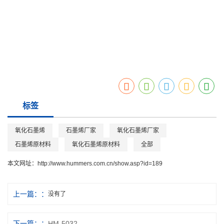
徐州汇墨新材料科技有限公司位于江苏徐州，专业从事
石墨烯原材料
的研发、
生产及销售的企业，主要生产氧化石墨烯原材料和石墨烯粉体、氧化石墨烯粉
体。建有年产50吨石墨烯，500吨氧化石墨烯的生产线。汇墨石墨烯厂家技术
先进，汇墨氧化石墨烯厂家期待与您携手共赢！莅临指导！
标签
氧化石墨烯
石墨烯厂家
氧化石墨烯厂家
石墨烯原材料
氧化石墨烯原材料
全部
本文网址：
http://www.hummers.com.cn/show.asp?id=189
上一篇：
没有了
下一篇：
HM-5032