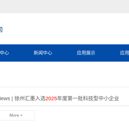
中心
新闻中心
应用展示
应
石墨烯
行业动态
电子设备
石墨烯
相关知识
军工领域
能石墨烯
常见问题
石墨烯散热涂料
News | 徐州汇墨入选
2025
年度第一批科技型中小企业
性能石墨烯
新能源电池
散热膜
石墨烯防腐涂料
More +
基复合薄膜智
石墨烯加热膜