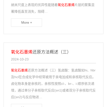
纳米尺度上表现的优异性能随着
氧化石墨烯
片层的聚集显
著降低直至消失，阻碍…
More +
氧化石墨烯
还原方法概述（三）
2024-10-23
氧化石墨烯
还原方法概述（三）氢卤酸：氢卤酸如hi、hbr
及hcl在合成化学中经常被用于亲电加成和亲核取代反应。
卤化物本身是亲核的，亲核性按照cl-、br-、i-顺序依次递
增，通过单分子亲核取代反应(sn1)或者双分子亲核取代反
应(sn2)与反应物进…