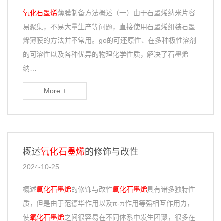
氧化石墨烯
薄膜制备方法概述（一）由于石墨烯纳米片容
易聚集，不易大量生产等问题，直接使用石墨烯组装石墨
烯薄膜的方法并不常用。go的可还原性、在多种极性溶剂
的可溶性以及各种优异的物理化学性质，解决了石墨烯
纳…
More +
概述
氧化石墨烯
的修饰与改性
2024-10-25
概述
氧化石墨烯
的修饰与改性
氧化石墨烯
具有诸多独特性
质，但是由于范德华作用以及π-π作用等强相互作用力，
使
氧化石墨烯
之间很容易在不同体系中发生团聚，很多在